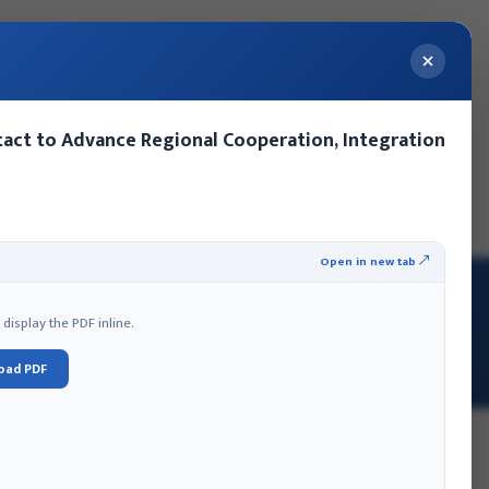
act to Advance Regional Cooperation, Integration
्यक्रमहरू
MoFA Nepal Summer Internship
Open in new tab ↗
isplay the PDF inline.
oad PDF