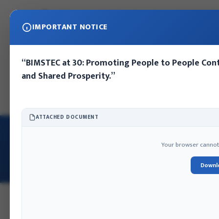
IMPORTANT NOTICE
“BIMSTEC at 30: Promoting People to People Cont
and Shared Prosperity.”
गृह
आईएफएको बारेमा
प्रकाशनहरू
प्रेस विज्ञप्ति
फोटो ग्यालरी
सम्पर्क
कार
ATTACHED DOCUMENT
गृह
/
कार्यकारी निर्देशकको सन्देश
Your browser cannot d
कार्यकारी निर्देशकको सन्देश
Downl