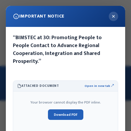
IMPORTANT NOTICE
वि.सं: २०८३ साउन २२ गते बिहिबार, २३:१० बजे
“BIMSTEC at 30: Promoting People to
नेपाल संवत: ११४६ कुन्लाछी नवमी - २२
People Contact to Advance Regional
Cooperation, Integration and Shared
EN
NE
Prosperity.”
गृह
/
OUR TEAM
OUR STAFF & MEMBERS
ATTACHED DOCUMENT
Open in new tab ↗
Your browser cannot display the PDF inline.
Download PDF
REGULAR STAFF
BOARD MEMBERS